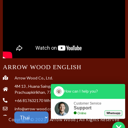
ARROW WOOD ENGLISH
Arrow Wood Co., Ltd.
4M 13 , Huana Saingam rd, Tambol Tabtai, Hua Hin,
How can I help you?
Prachuapkirikhan, 77110 Thailand
+66 817632170 Wh-A +31 653 895 326
Customer Service
Support
info@arrow-wood.com
Online
Whatsapp
www.arrow-wood.com
Copyright © 2023 | Arrow Wood | All Rights Reserved