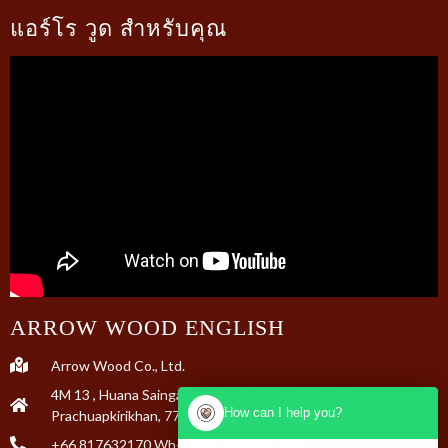
แอร์โร วูด สำหรับคุณ
ARROW WOOD ENGLISH
Arrow Wood Co., Ltd.
4M 13 , Huana Saingam rd, Tambol Tabtai, Hua Hin,
How can I help you?
Prachuapkirikhan, 77110 Thailand
+66 817632170 Wh-A +31 653 895 326