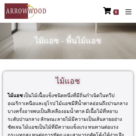
0
ไม้แอช - พื้นไม้แอช
ไม้แอช
ไม้แอช
เป็นไม้เนื้อแข็งชนิดหนึ่งที่มีถิ่นกำเนิดในทวีป
อเมริกาเหนือและยุโรป ไม้แอชมีสีน้ำตาลอ่อนถึงปานกลาง
บางครั้งอาจพบเป็นสีเหลืองอมน้ำตาล มีเนื้อไม้ที่หยาบ
ระดับปานกลาง ลักษณะลายไม้มีความเป็นเส้นลายอย่าง
ชัดเจน ไม้แอชเป็นไม้ที่มีความแข็งแรง ทนทานต่อแรง
กระแทกสูง ทนต่อการขัดถู และสามารถดัดโค้งได้ง่าย จึง