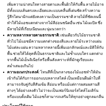
เพิ่มความน่าสนใจทางสายตาและพื้นผิวให้กับพื้น ลายไม้อาจ
มีทั้งแบบเส้นตรงละเอียดและแบบคลื่นที่เด่นชัด สร้างความ
รู้สึกไดนามิกแต่ยังคงความเป็นธรรมชาติ ลายไม้ที่ชัดเจนนี้
ทำให้ไม้แอชแตกต่างจากไม้สีอ่อนชนิดอื่น เช่น ไม้เมเปิล ซึ่ง
มีลายไม้ที่เรียบเนียนและนุ่มนวลกว่า
ความหลากหลายตามธรรมชาติ
: เช่นเดียวกับไม้ธรรมชาติ
ทั่วไป ไม้แอชมีความแตกต่างของสีและลายไม้ระหว่างแผ่น
ไม้แต่ละแผ่น ความหลากหลายนี้เพิ่มเอกลักษณ์และมิติให้กับ
พื้น ช่วยให้ได้ลุคที่เป็นธรรมชาติและไม่ซ้ำแบบใคร แตกต่าง
จากพื้นไม้เอ็นจิเนียร์หรือพื้นสังเคราะห์ที่มักดูเรียบและ
สม่ำเสมอเกินไป
ความอเนกประสงค์
: โทนสีที่เป็นกลางของไม้แอชทำให้มัน
เข้ากันได้กับการออกแบบหลากสไตล์ เป็นเหมือนผืนผ้าใบที่
สามารถจับคู่กับสีสันเข้ม สีอ่อน หรือแม้แต่การผสมผสานสี
ต่างๆ ได้อย่างลงตัว ไม่ว่าจะเป็นเฟอร์นิเจอร์สไตล์โมเดิร์น
หรือแบบดั้งเดิม ไม้แอชก็สามารถเสริมให้ทุกอย่างดูกลมกลืน