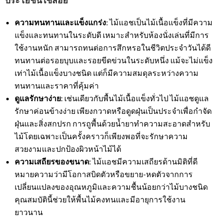
ประโยชน์ใช้สอย
ความทนทานและแข็งแกร่ง
: ไม้แอชเป็นไม้เนื้อแข็งที่มีความ
แข็งและทนทานในระดับดี เหมาะสำหรับห้องนั่งเล่นที่มีการ
ใช้งานหนัก สามารถทนต่อการสึกหรอในชีวิตประจำวันได้ดี
ทนทานต่อรอยบุบและรอยขีดข่วนในระดับหนึ่ง แม้จะไม่แข็ง
เท่าไม้เนื้อแข็งบางชนิด แต่ก็มีความสมดุลระหว่างความ
ทนทานและราคาที่คุ้มค่า
ดูแลรักษาง่าย
: เช่นเดียวกับพื้นไม้เนื้อแข็งทั่วไป ไม้แอชดูแล
รักษาค่อนข้างง่าย เพียงกวาดหรือดูดฝุ่นเป็นประจำเพื่อกำจัด
ฝุ่นและสิ่งสกปรก การถูพื้นด้วยน้ำยาทำความสะอาดสำหรับ
ไม้โดยเฉพาะเป็นครั้งคราวก็เพียงพอที่จะรักษาความ
สวยงามและปกป้องผิวหน้าไม้ได้
ความเสถียรของขนาด
: ไม้แอชมีความเสถียรด้านมิติที่ดี
หมายความว่ามีโอกาสบิดตัวหรือขยาย-หดตัวจากการ
เปลี่ยนแปลงของอุณหภูมิและความชื้นน้อยกว่าไม้บางชนิด
คุณสมบัตินี้ช่วยให้พื้นไม้คงทนและมีอายุการใช้งาน
ยาวนาน