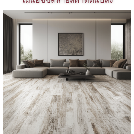
ไม้แอชขัดลายสีดำดัดแปลง